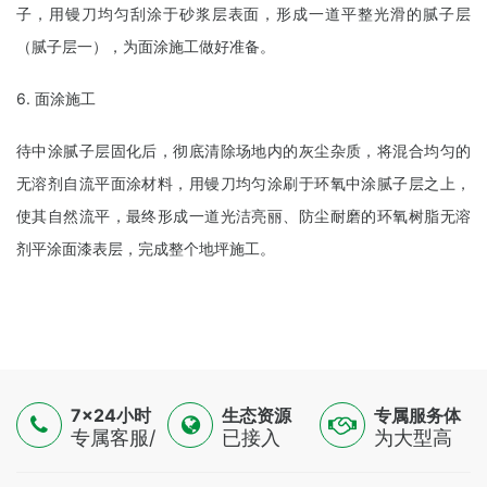
子，用镘刀均匀刮涂于砂浆层表面，形成一道平整光滑的腻子层
（腻子层一），为面涂施工做好准备。
6. 面涂施工
待中涂腻子层固化后，彻底清除场地内的灰尘杂质，将混合均匀的
无溶剂自流平面涂材料，用镘刀均匀涂刷于环氧中涂腻子层之上，
使其自然流平，最终形成一道光洁亮丽、防尘耐磨的环氧树脂无溶
剂平涂面漆表层，完成整个地坪施工。
7×24小时
生态资源
专属服务体
服务
专属客服/
已接入
验
为大型高
技术专家/
16500+认
端制造
金融顾问
证供应
业，提供