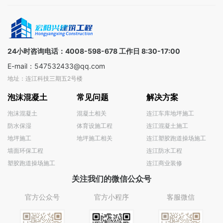
技术专家/
16500+认
端制造
金融顾问
证供应
业，提供
三线支持
商，覆盖
一对一解
全球
决方案
100+国家
24小时咨询电话：4008-598-678 工作日 8:30-17:00
E-mail：547532433@qq.com
地址：连江科技三期五2号楼
泡沫混凝土
常见问题
解决方案
泡沫混凝土
混凝土相关
连江车库地坪施工
防水保湿
体育设施工程
连江混凝土施工
地坪施工
地坪施工相关
连江塑胶跑道操场施工
墙面环保工程
连江防水工程
塑胶跑道操场施工
连江商业装修
关注我们的微信公众号
官方公众号
官方小程序
客服微信