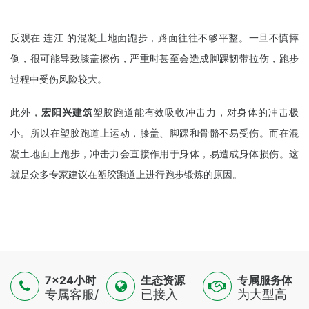
反观在 连江 的混凝土地面跑步，路面往往不够平整。一旦不慎摔
倒，很可能导致膝盖擦伤，严重时甚至会造成脚踝韧带拉伤，跑步
过程中受伤风险较大。
此外，
宏阳兴建筑
塑胶跑道能有效吸收冲击力，对身体的冲击极
小。所以在塑胶跑道上运动，膝盖、脚踝和骨骼不易受伤。而在混
凝土地面上跑步，冲击力会直接作用于身体，易造成身体损伤。这
就是众多专家建议在塑胶跑道上进行跑步锻炼的原因。
7×24小时
生态资源
专属服务体
服务
专属客服/
已接入
验
为大型高