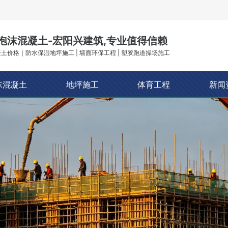
泡沫混凝土-宏阳兴建筑,专业值得信赖
土价格｜防水保湿地坪施工 | 墙面环保工程 | 塑胶跑道操场施工
沫混凝土
地坪施工
体育工程
新闻