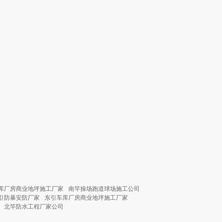
库厂房商业地坪施工厂家
南竿操场跑道球场施工公司
引防暴安防厂家
东引车库厂房商业地坪施工厂家
北竿防水工程厂家公司