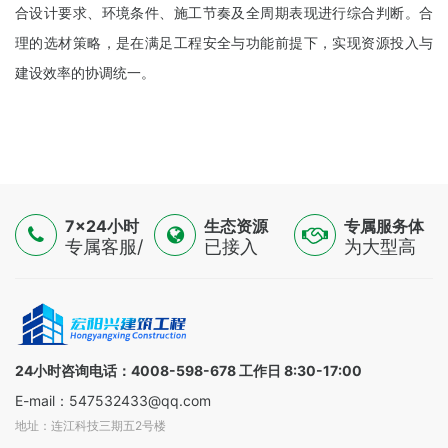
合设计要求、环境条件、施工节奏及全周期表现进行综合判断。合
理的选材策略，是在满足工程安全与功能前提下，实现资源投入与
建设效率的协调统一。
7×24小时
生态资源
专属服务体
服务
专属客服/
已接入
验
为大型高
技术专家/
16500+认
端制造
金融顾问
证供应
业，提供
三线支持
商，覆盖
一对一解
全球
决方案
100+国家
24小时咨询电话：4008-598-678 工作日 8:30-17:00
E-mail：547532433@qq.com
地址：连江科技三期五2号楼