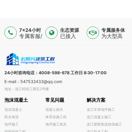
7×24小时
生态资源
专属服务体
服务
专属客服/
已接入
验
为大型高
技术专家/
16500+认
端制造
金融顾问
证供应
业，提供
三线支持
商，覆盖
一对一解
全球
决方案
100+国家
24小时咨询电话：4008-598-678 工作日 8:30-17:00
E-mail：547532433@qq.com
地址：连江科技三期五2号楼
泡沫混凝土
常见问题
解决方案
泡沫混凝土
混凝土相关
连江车库地坪施工
防水保湿
体育设施工程
连江混凝土施工
地坪施工
地坪施工相关
连江塑胶跑道操场施工
墙面环保工程
连江防水工程